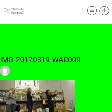
IMG-20170319-WA0000
23. Oktober 2017 @ 22:21
by cattery
in
Leave a comment