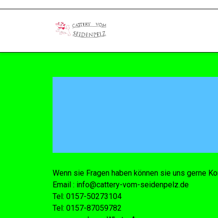
Wenn sie Fragen haben können sie uns gerne Kon
Email : info@cattery-vom-seidenpelz.de
Tel: 0157-50273104
Tel: 0157-87059782