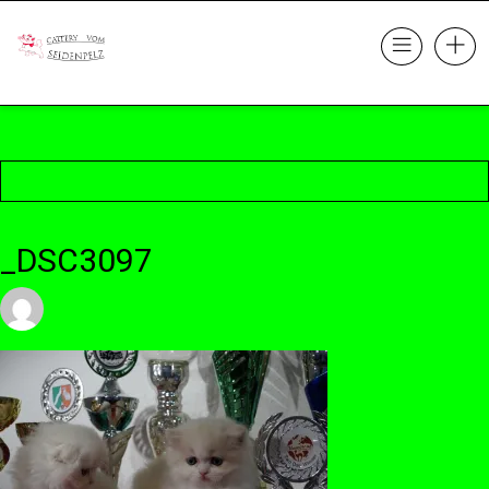
_DSC3097
23. Oktober 2017 @ 22:12
by cattery
in
Leave a comment