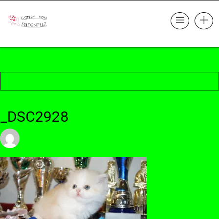
_DSC2928
23. Oktober 2017 @ 22:09
by cattery
in
Leave a comment