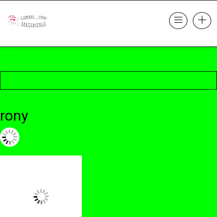
rony
23. Oktober 2017 @ 22:22
by cattery
in
Leave a comment