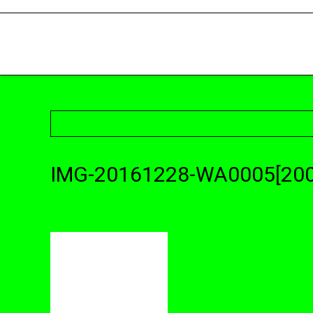
IMG-20161228-WA0005[200
23. Oktober 2017 @ 22:21
by cattery
in
Leave a comment