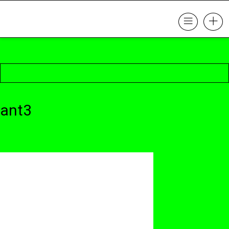
ant3
23. Oktober 2017 @ 22:02
by cattery
in
Leave a comment