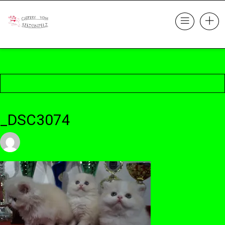
_DSC3074
23. Oktober 2017 @ 22:12
by cattery
in
Leave a comment