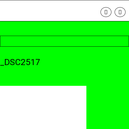
_DSC2517
23. Oktober 2017 @ 22:09
by cattery
in
Leave a comment