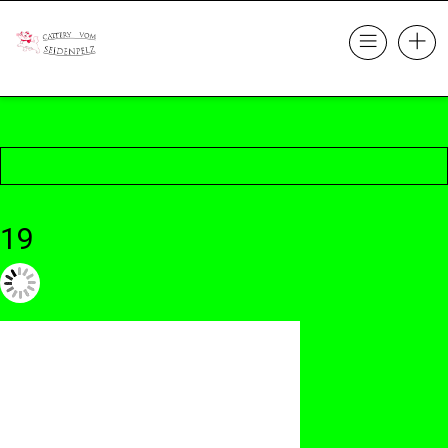
19
23. Oktober 2017 @ 22:14
by cattery
in
Leave a comment