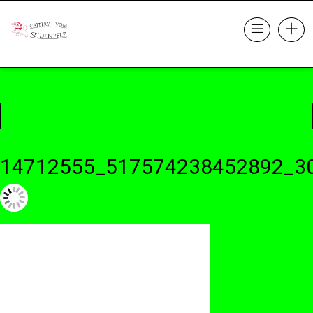
14712555_517574238452892_3
23. Oktober 2017 @ 22:15
by cattery
in
Leave a comment